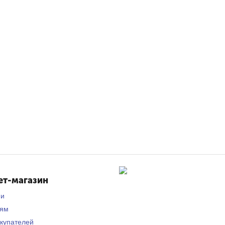
ет-магазин
ии
лям
купателей