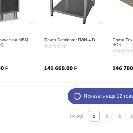
трическая MBM
Плита Dominator ПЭИ-4 D
Плита Тех
7Q
ВОК
00
141 660.00
146 700
Р
Р
Показать еще 12 тов
НАЗАД
1
2
3