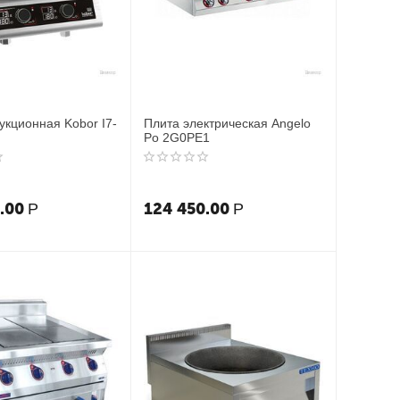
укционная Kobor I7-
Плита электрическая Angelo
Po 2G0PE1
.00
124 450.00
Р
Р