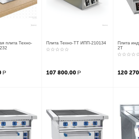
ая плита Техно-
Плита Техно-ТТ ИПП-210134
Плита инд
232
2T
0
107 800.00
120 270
Р
Р