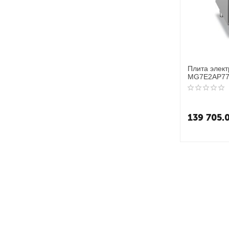
Плита элек
MG7E2AP7
139 705.