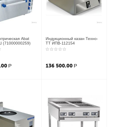
ктрическая Abat
Индукционный казан Техно-
 (71000000259)
ТТ ИПВ-112154
.00
136 500.00
Р
Р