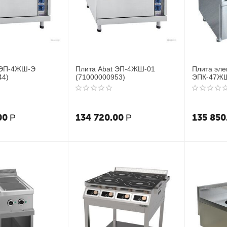
 ЭП-4ЖШ-Э
Плита Abat ЭП-4ЖШ-01
Плита эле
44)
(71000000953)
ЭПК-47ЖШ
00
134 720.00
135 850
Р
Р