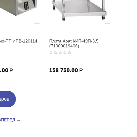
но-ТТ ИПВ-120114
Плита Abat КИП-49П-3,5
(71000019406)
.00
158 730.00
Р
Р
аров
ВПЕРЕД