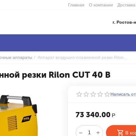
Главная
О компании
Доставка
г. Ростов-н
очные аппараты
/
Аппарат воздушно-плазменной резки Rilon CUT 40 B
ной резки Rilon CUT 40 B
Написать от
73 340.00
Р
+
−
В ко