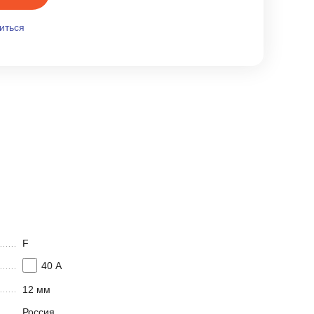
иться
F
40 А
12 мм
Россия