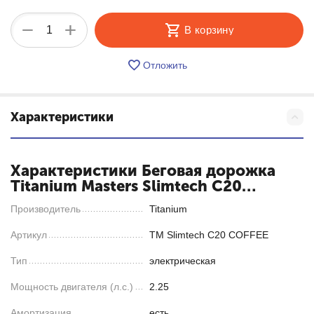
+
−
В корзину
Отложить
Характеристики
Характеристики Беговая дорожка
Titanium Masters Slimtech C20
(коричневая)
Производитель
Titanium
Артикул
TM Slimtech C20 COFFEE
Тип
электрическая
Мощность двигателя (л.с.)
2.25
Амортизация
есть