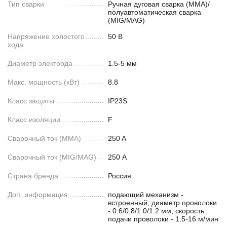
Тип сварки
Ручная дуговая сварка (MMA)/
полуавтоматическая сварка
(MIG/MAG)
Напряжение холостого
50 В
хода
Диаметр электрода
1.5-5 мм
Макс. мощность (кВт)
8.8
Класс защиты
IP23S
Класс изоляции
F
Сварочный ток (MMA)
250 A
Сварочный ток (MIG/MAG)
250 А
Страна бренда
Россия
Доп. информация
подающий механизм -
встроенный; диаметр проволоки
- 0.6/0.8/1.0/1.2 мм; скорость
подачи проволоки - 1.5-16 м/мин