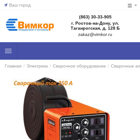
Ваш город
(863) 30-33-905
г. Ростов-на-Дону, ул.
Таганрогская, д. 128 Б
zakaz@vimkor.ru
Главная
/
Электрика
/
Сварочное оборудование
/
Сварочные а