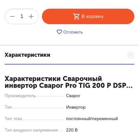
+
−
В корзину
Отложить
Характеристики
Характеристики Cварочный
инвертор Сварог Pro TIG 200 P DSP
AC/DC (E201)
Производитель
Сварог
Тип
Инвертор
Тип тока
постоянный/переменный
Тип входного напряжения
220 В