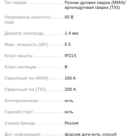
Тип сварки
Ручная дуговая сварка (MMA)/
аргонодуговая сварка (TIG)
Напряжение холостого
60 В
хода
Диаметр электрода
1-4 мм
Макс. мощность (кВт)
5.5
Класс защиты
IP21S
Класс изоляции
B
Сварочный ток (MMA)
160 A
Сварочный ток (TIG)
200 А
Антиприлипание
есть
Горячий старт
есть
Страна бренда
Россия
Доп. информация
форсаж дуги-есть; способ