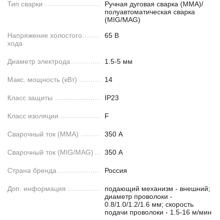
Тип сварки
Ручная дуговая сварка (MMA)/
полуавтоматическая сварка
(MIG/MAG)
Напряжение холостого
65 В
хода
Диаметр электрода
1.5-5 мм
Макс. мощность (кВт)
14
Класс защиты
IP23
Класс изоляции
F
Сварочный ток (MMA)
350 А
Сварочный ток (MIG/MAG)
350 А
Страна бренда
Россия
Доп. информация
подающий механизм - внешний;
диаметр проволоки -
0.8/1.0/1.2/1.6 мм; скорость
подачи проволоки - 1.5-16 м/мин