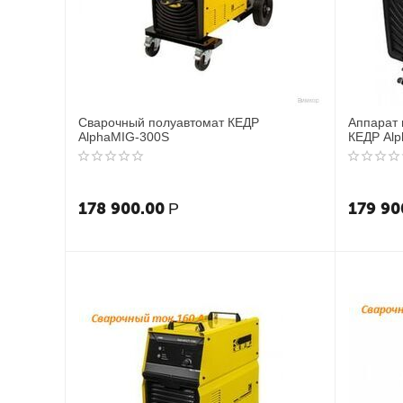
Сварочный полуавтомат КЕДР
Аппарат 
AlphaMIG-300S
КЕДР Al
178 900.00
179 90
Р