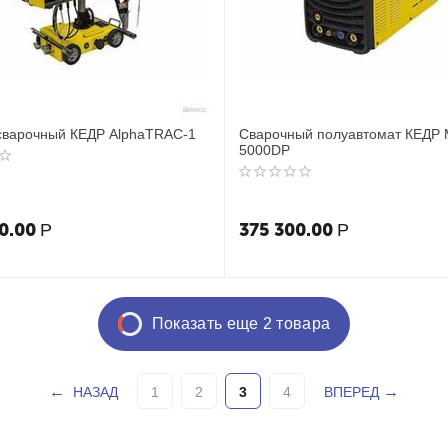
сварочный КЕДР AlphaTRAC-1
Сварочный полуавтомат КЕДР M
5000DP
0.00
375 300.00
Р
Р
Показать еще 2 товара
НАЗАД
1
2
3
4
ВПЕРЕД