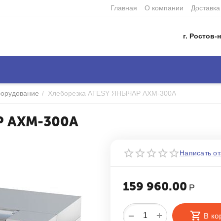
Главная
О компании
Доставка
г. Ростов-н
борудование
/
Хлеборезка ATESY ЯНЫЧАР АХМ-300А
Р АХМ-300А
Написать от
159 960.00
Р
+
−
В ко