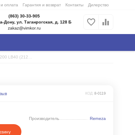
 и оплата
Гарантия и возврат
Контакты
Дилерство
(863) 30-33-905
а-Дону, ул. Таганрогская, д. 128 Б
zakaz@vimkor.ru
Компрессор Remeza СБ4/С-200 LB40 (21208)
зыв
КОД:
8-0119
Производитель
Remeza
рзину