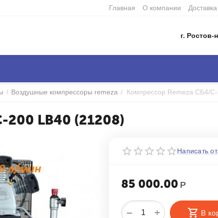
Главная
О компании
Доставка
г. Ростов-н
ы
/
Воздушные компрессоры remeza
/
-200 LB40 (21208)
Написать от
85 000.00
Р
+
−
В ко