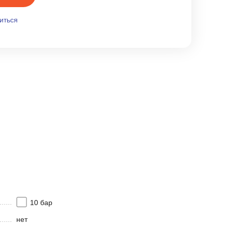
иться
10 бар
нет