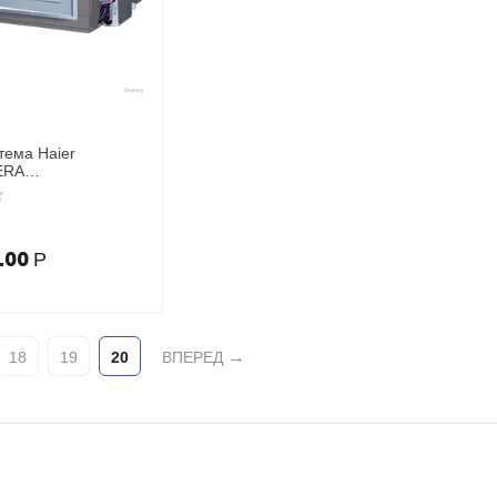
тема Haier
ERA
6WS1ERB
.00
Р
18
19
20
ВПЕРЕД