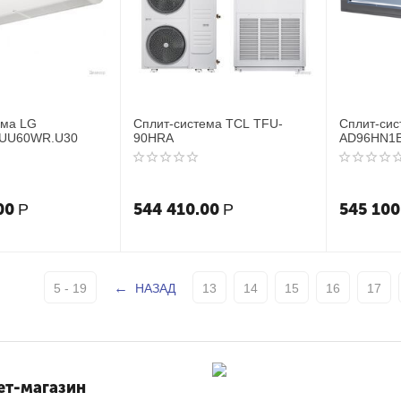
ема LG
Сплит-система TCL TFU-
Сплит-сис
/UU60WR.U30
90HRA
AD96HN1
new/1U9
00
544 410.00
545 100
Р
Р
5 - 19
НАЗАД
13
14
15
16
17
ет-магазин