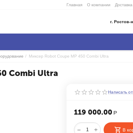
Главная
О компании
Доставка
г. Ростов-н
борудование
/
Миксер Robot Coupe MP 450 Combi Ultra
0 Combi Ultra
Написать от
119 000.00
Р
+
−
В ко