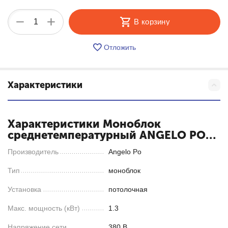
+
−
В корзину
Отложить
Характеристики
Характеристики Моноблок
среднетемпературный ANGELO PO
GRS814H
Производитель
Angelo Po
Тип
моноблок
Установка
потолочная
Макс. мощность (кВт)
1.3
Напряжение сети
380 В