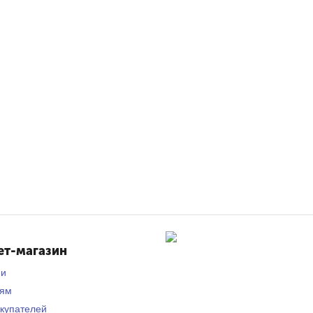
ет-магазин
ии
лям
купателей