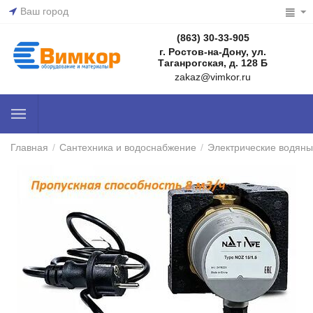
Ваш город
(863) 30-33-905
г. Ростов-на-Дону, ул.
Таганрогская, д. 128 Б
zakaz@vimkor.ru
Главная
/
Сантехника и водоснабжение
/
Электрические водяны