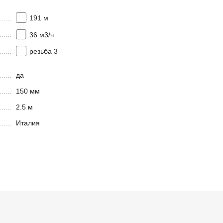
191 м
36 м3/ч
резьба 3
да
150 мм
2.5 м
Италия