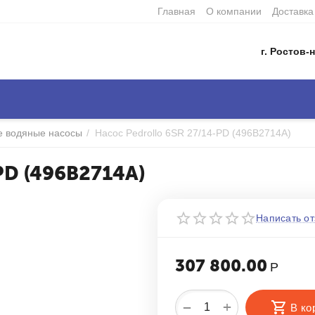
Главная
О компании
Доставка
г. Ростов-н
е водяные насосы
/
Насос Pedrollo 6SR 27/14-PD (496B2714A)
PD (496B2714A)
Написать от
307 800.00
Р
+
−
В ко