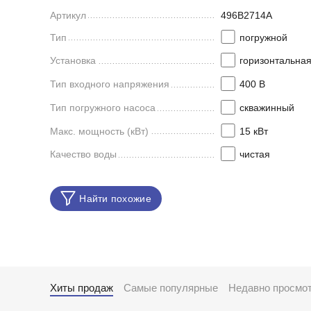
Артикул
496B2714A
Тип
погружной
Установка
горизонтальна
Тип входного напряжения
400 В
Тип погружного насоса
скважинный
Макс. мощность (кВт)
15 кВт
Качество воды
чистая
Найти похожие
Хиты продаж
Самые популярные
Недавно просмо