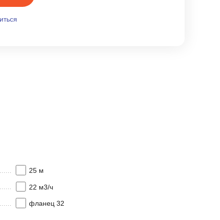
иться
25 м
22 м3/ч
фланец 32