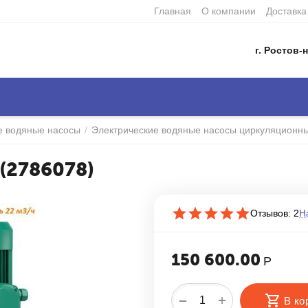
Главная
О компании
Доставка
г. Ростов-н
е водяные насосы
/
Электрические водяные насосы циркуляционн
 (2786078)
Отзывов: 2
Н
150 600.00
Р
+
−
В ко