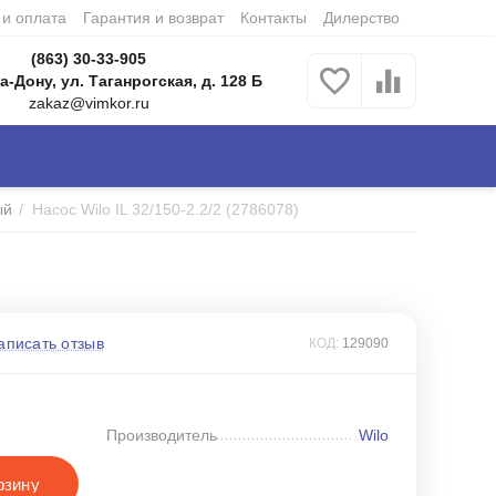
 и оплата
Гарантия и возврат
Контакты
Дилерство
(863) 30-33-905
а-Дону, ул. Таганрогская, д. 128 Б
zakaz@vimkor.ru
ый
/
Насос Wilo IL 32/150-2.2/2 (2786078)
аписать отзыв
КОД:
129090
Производитель
Wilo
рзину