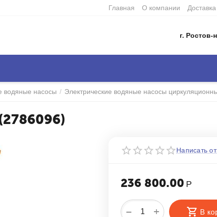
Главная
О компании
Доставка
г. Ростов-н
е водяные насосы
/
Электрические водяные насосы циркуляционн
 (2786096)
Написать от
236 800.00
Р
+
−
В ко