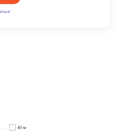
иться
40 м