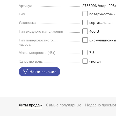
Артикул
2786096 /стар. 20
Тип
поверхностный
Установка
вертикальная
Тип входного напряжения
400 В
Тип поверхностного
циркуляционны
насоса
Макс. мощность (кВт)
7.5
Качество воды
чистая
Найти похожие
Хиты продаж
Самые популярные
Недавно просмо