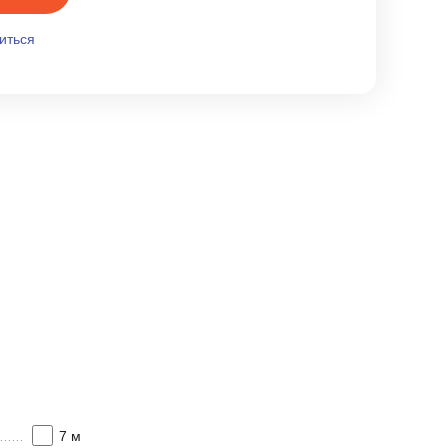
иться
7 м