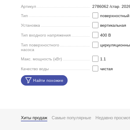
Артикул
2786062 /стар. 20
Тип
поверхностный
Установка
вертикальная
Тип входного напряжения
400 В
Тип поверхностного
циркуляционны
насоса
Макс. мощность (кВт)
1.1
Качество воды
чистая
Найти похожие
Хиты продаж
Самые популярные
Недавно просмо