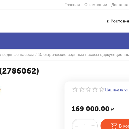
Главная
О компании
Доставка
г. Ростов-н
е водяные насосы
/
Электрические водяные насосы циркуляционн
 (2786062)
Написать от
169 000.00
Р
+
−
В ко