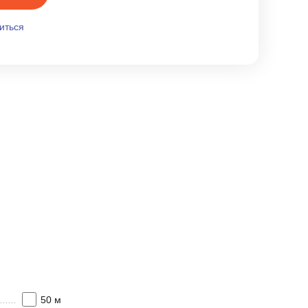
иться
50 м