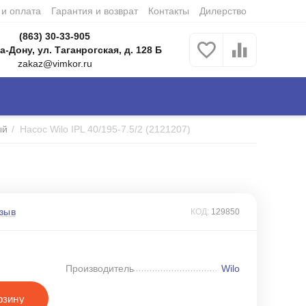
 и оплата
Гарантия и возврат
Контакты
Дилерство
(863) 30-33-905
а-Дону, ул. Таганрогская, д. 128 Б
zakaz@vimkor.ru
ый
/
Насос Wilo IPL 40/195-7.5/2 (2121207)
зыв
КОД:
129850
Производитель
Wilo
рзину