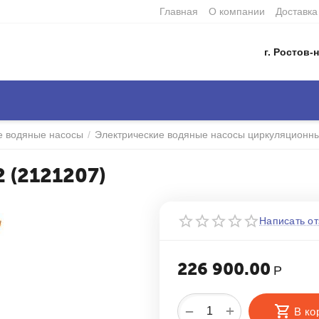
Главная
О компании
Доставка
г. Ростов-н
е водяные насосы
/
Электрические водяные насосы циркуляционн
2 (2121207)
Написать от
226 900.00
Р
+
−
В ко