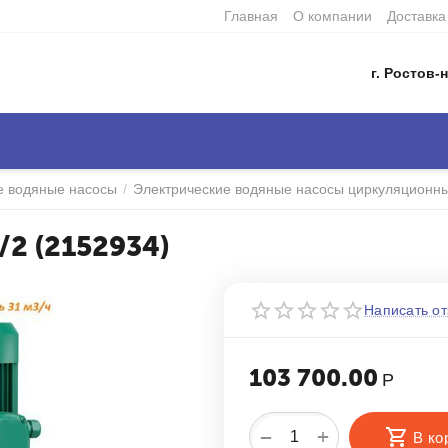
Главная
О компании
Доставка
г. Ростов-н
е водяные насосы
/
Электрические водяные насосы циркуляционн
/2 (2152934)
Написать от
103 700.00
Р
+
−
В ко