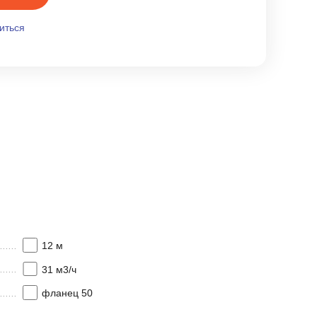
иться
12 м
31 м3/ч
фланец 50