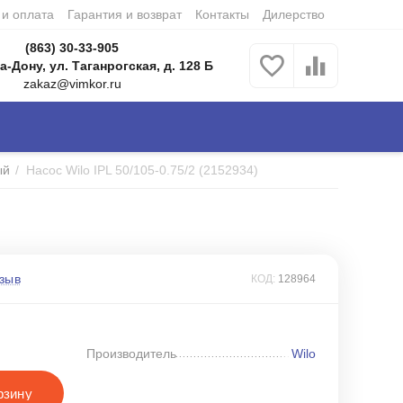
 и оплата
Гарантия и возврат
Контакты
Дилерство
(863) 30-33-905
а-Дону, ул. Таганрогская, д. 128 Б
zakaz@vimkor.ru
ый
/
Насос Wilo IPL 50/105-0.75/2 (2152934)
зыв
КОД:
128964
Производитель
Wilo
рзину