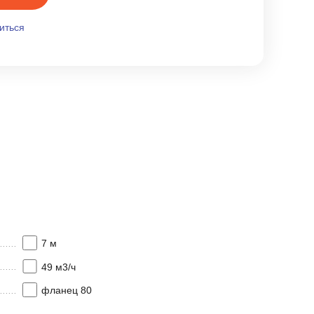
иться
7 м
49 м3/ч
фланец 80