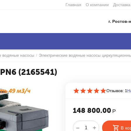
Главная
О компании
Доставка
г. Ростов-н
е водяные насосы
/
Электрические водяные насосы циркуляционн
PN6 (2165541)
Отзывов: 1
Н
148 800.00
Р
+
−
В ко