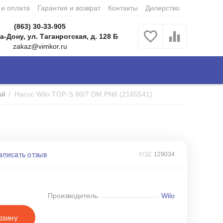
 и оплата
Гарантия и возврат
Контакты
Дилерство
(863) 30-33-905
а-Дону, ул. Таганрогская, д. 128 Б
zakaz@vimkor.ru
ый
/
Насос Wilo TOP-S 80/7 DM PN6 (2165541)
аписать отзыв
КОД:
129034
Производитель
Wilo
рзину