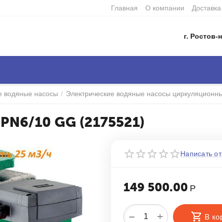
Главная
О компании
Доставка
г. Ростов-н
е водяные насосы
/
Электрические водяные насосы циркуляционн
 PN6/10 GG (2175521)
Написать от
149 500.00
Р
+
−
В ко