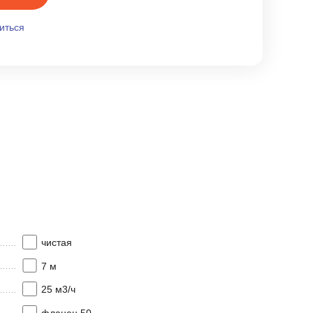
иться
чистая
7 м
25 м3/ч
фланец 50