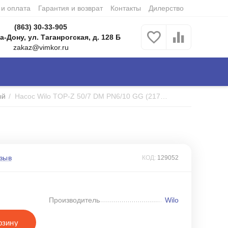
 и оплата
Гарантия и возврат
Контакты
Дилерство
(863) 30-33-905
а-Дону, ул. Таганрогская, д. 128 Б
zakaz@vimkor.ru
ый
/
Насос Wilo TOP-Z 50/7 DM PN6/10 GG (2175521)
зыв
КОД:
129052
Производитель
Wilo
рзину