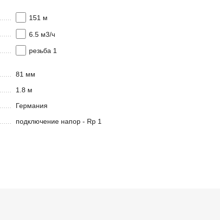
151 м
6.5 м3/ч
резьба 1
81 мм
1.8 м
Германия
подключение напор - Rp 1