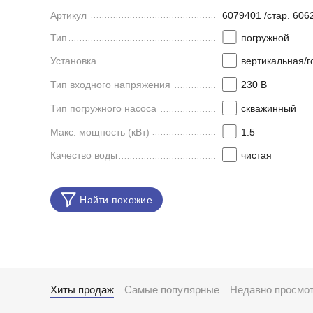
Артикул
6079401 /стар. 606
Тип
погружной
Установка
вертикальная/г
Тип входного напряжения
230 В
Тип погружного насоса
скважинный
Макс. мощность (кВт)
1.5
Качество воды
чистая
Найти похожие
Хиты продаж
Самые популярные
Недавно просмо