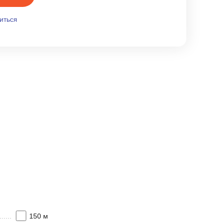
иться
150 м