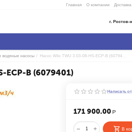
Главная
О компании
Доставка
г. Ростов-н
е водяные насосы
/
Насос Wilo TWU 3.03-08-HS-ECP-B (6079401)
S-ECP-B (6079401)
Написать от
171 900.00
Р
+
−
В ко