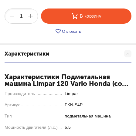
+
−
В корзину
Отложить
Характеристики
Характеристики Подметальная
машина Limpar 120 Vario Honda (со
щеткой для снега и грязи)
Производитель
Limpar
Артикул
FKN-S4P
Тип
подметальная машина
Мощность двигателя (л.с.)
6.5