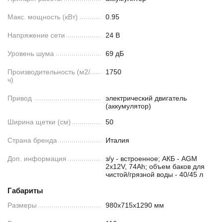
Макс. мощность (кВт)
0.95
Напряжение сети
24 В
Уровень шума
69 дБ
Производительность (м2/
1750
ч)
Привод
электрический двигатель
(аккумулятор)
Ширина щетки (см)
50
Страна бренда
Италия
Доп. информация
з/у - встроенное; АКБ - AGM
2х12V, 74Ah; объем баков для
чистой/грязной воды - 40/45 л
Габариты
Размеры
980х715х1290 мм