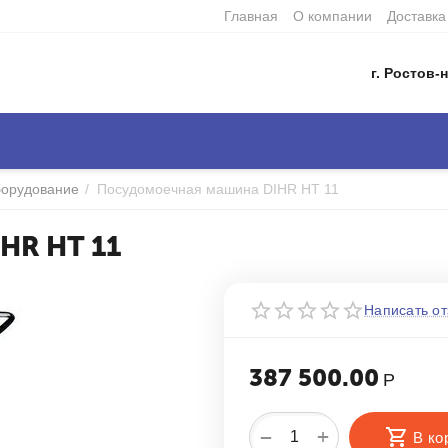
Главная
О компании
Доставка
г. Ростов-н
борудование
/
Посудомоечная машина DIHR HT 11
HR HT 11
Написать от
387 500.00
Р
+
−
В ко