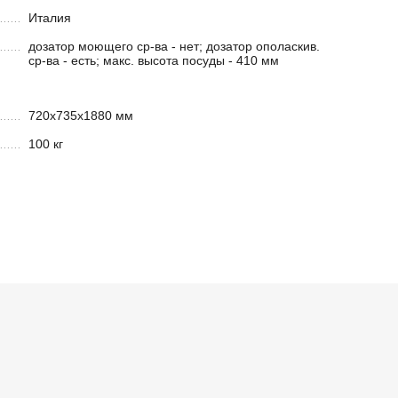
Италия
дозатор моющего ср-ва - нет; дозатор ополаскив.
ср-ва - есть; макс. высота посуды - 410 мм
720х735х1880 мм
100 кг