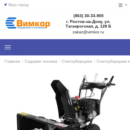
Ваш город
(863) 30-33-905
г. Ростов-на-Дону, ул.
Таганрогская, д. 128 Б
zakaz@vimkor.ru
Главная
/
Садовая техника
/
Снегоуборщики
/
Снегоуборщики 