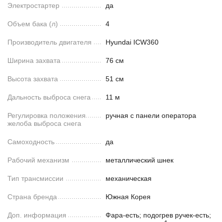
Электростартер
да
Объем бака (л)
4
Производитель двигателя
Hyundai ICW360
Ширина захвата
76 см
Высота захвата
51 см
Дальность выброса снега
11 м
Регулировка положения
ручная с панели оператора
желоба выброса снега
Самоходность
да
Рабочий механизм
металлический шнек
Тип трансмиссии
механическая
Страна бренда
Южная Корея
Доп. информация
Фара-есть; подогрев ручек-есть;