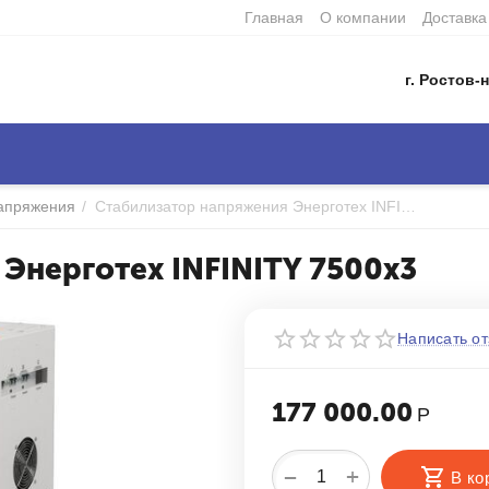
Главная
О компании
Доставка
г. Ростов-н
напряжения
/
Стабилизатор напряжения Энерготех INFINITY 7500х3
Энерготех INFINITY 7500х3
Написать от
177 000.00
Р
+
−
В ко