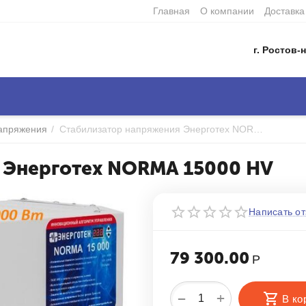
Главная
О компании
Доставка
г. Ростов-н
напряжения
/
Стабилизатор напряжения Энерготех NORMA 15000 HV
 Энерготех NORMA 15000 HV
Написать от
79 300.00
Р
+
−
В ко