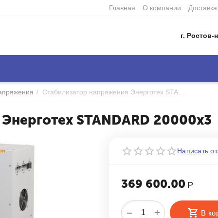
Главная
О компании
Доставка
г. Ростов-н
напряжения
/
Стабилизатор напряжения Энерготех STANDARD 20000х3
 Энерготех STANDARD 20000х3
Написать от
369 600.00
Р
+
−
В ко