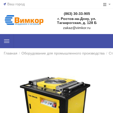
Ваш город
(863) 30-33-905
г. Ростов-на-Дону, ул.
Таганрогская, д. 128 Б
zakaz@vimkor.ru
Главная
/
Оборудование для промышленного производства
/
Ст