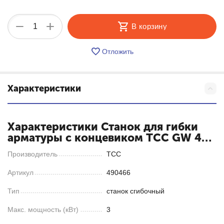
+
−
В корзину
Отложить
Характеристики
Характеристики Станок для гибки
арматуры с концевиком ТСС GW 42В
(арт. 490466)
Производитель
ТСС
Артикул
490466
Тип
станок сгибочный
Макс. мощность (кВт)
3