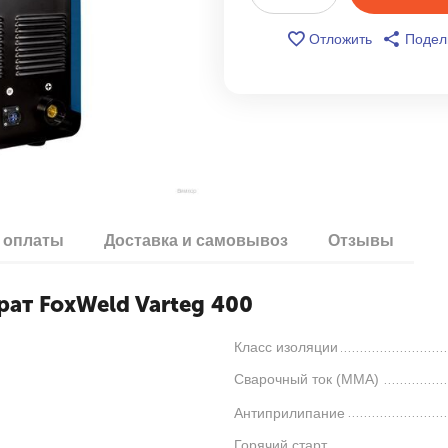
Отложить
Подел
 оплаты
Доставка и самовывоз
Отзывы
ат FoxWeld Varteg 400
Класс изоляции
Сварочный ток (MMA)
Антиприлипание
Горячий старт