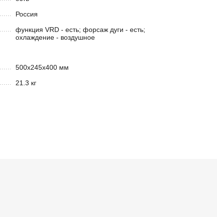
Россия
функция VRD - есть; форсаж дуги - есть;
охлаждение - воздушное
500х245х400 мм
21.3 кг