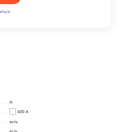
иться
H
400 А
есть
есть