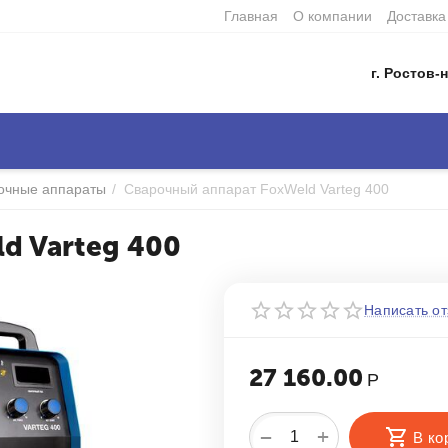
Главная
О компании
Доставка
г. Ростов-н
очные аппараты
/
Сварочный аппарат FoxWeld Varteg 400
d Varteg 400
Написать от
27 160.00
Р
+
−
В ко