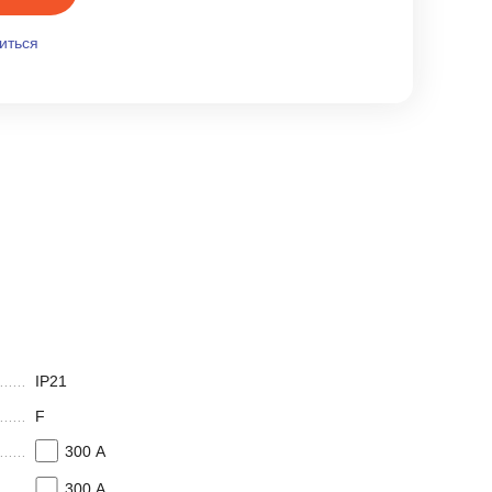
иться
IP21
F
300 А
300 А