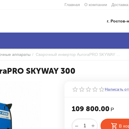
Главная
О компании
Доставка
г. Ростов-н
очные аппараты
/
Cварочный инвертор AuroraPRO SKYWAY 300
oraPRO SKYWAY 300
Написать от
109 800.00
Р
+
−
В ко