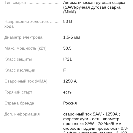
Тип сварки
Автоматическая дуговая сварка
(SAW)/ручная дуговая сварка
(MMA)
Напряжение холостого
83 В
хода
Диаметр электрода
1.5-5 мм
Макс. мощность (кВт)
58.5
Класс защиты
IP21
Класс изоляции
F
Сварочный ток (MMA)
1250 А
Горячий старт
есть
Страна бренда
Россия
Доп. информация
сварочный ток SAW - 1250А ;
форсаж дуги - есть; диаметр
проволоки SAW - 2/3/4/5/6 мм;
скорость подачи проволоки - 0.3-
3 м/мин; скорость сварки - 3-102