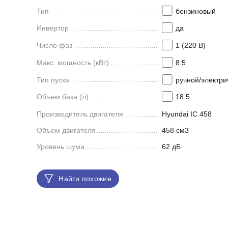
Тип
бензиновый
Инвертор
да
Число фаз
1 (220 В)
Макс. мощность (кВт)
8.5
Тип пуска
ручной/электри
Объем бака (л)
18.5
Производитель двигателя
Hyundai IC 458
Объем двигателя
458 см3
Уровень шума
62 дБ
Найти похожие