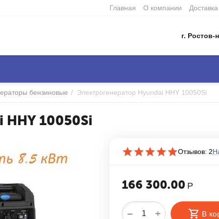
Главная
О компании
Доставка
г. Ростов-н
нераторы бензиновые
/
Электрогенератор Hyundai HHY 10050Si
i HHY 10050Si
Отзывов: 2
Н
166 300.00
Р
+
−
В ко