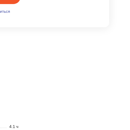
иться
4.1 ч