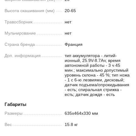
Высота скашивания (мм)
20-65
Травосборник
нет
Мульчирование
нет
Страна бренда
Франция
Доп. информация
тип аккумулятора - литий-
ионный, 25.9V-8.7Ач; время
автономной работы - 3 ч 45
мин.; максимально допустимый
уровень склона - 45 %; тип ножа
- 1 с 6-ю лезвиями, дисковый;
датчик подъема/опрокидывания
- есть; спиральная стрижка -
есть; датчик дождя - есть
Габариты
Размеры
635х464х330 мм
Вес
15.8 кг