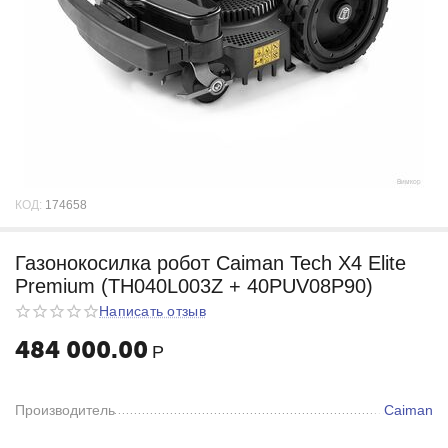
КОД:
174658
Газонокосилка робот Caiman Tech X4 Elite
Premium (TH040L003Z + 40PUV08P90)
Написать отзыв
484 000.00
Р
Производитель
Caiman