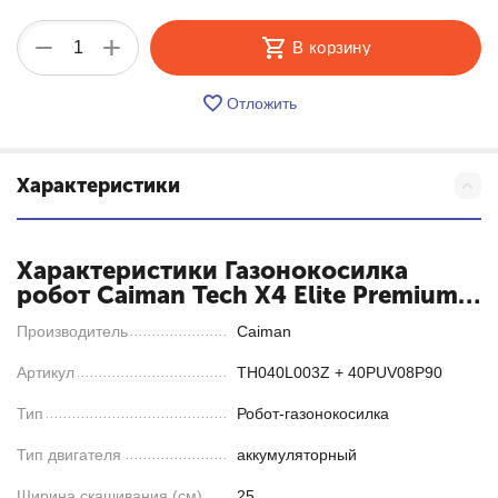
+
−
В корзину
Отложить
Характеристики
Характеристики Газонокосилка
робот Caiman Tech X4 Elite Premium
(TH040L003Z + 40PUV08P90)
Производитель
Caiman
Артикул
TH040L003Z + 40PUV08P90
Тип
Робот-газонокосилка
Тип двигателя
аккумуляторный
Ширина скашивания (см)
25