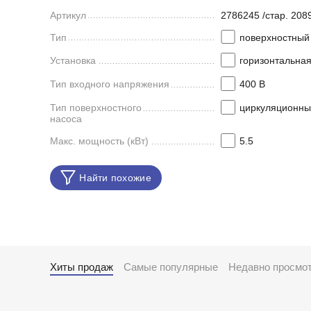
Артикул
2786245 /стар. 208
Тип
поверхностный
Установка
горизонтальна
Тип входного напряжения
400 В
Тип поверхностного
циркуляционны
насоса
Макс. мощность (кВт)
5.5
Найти похожие
Хиты продаж
Самые популярные
Недавно просмо