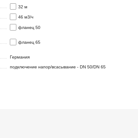
32 м
46 м3/ч
фланец 50
фланец 65
Германия
подключение напор/всасывание - DN 50/DN 65