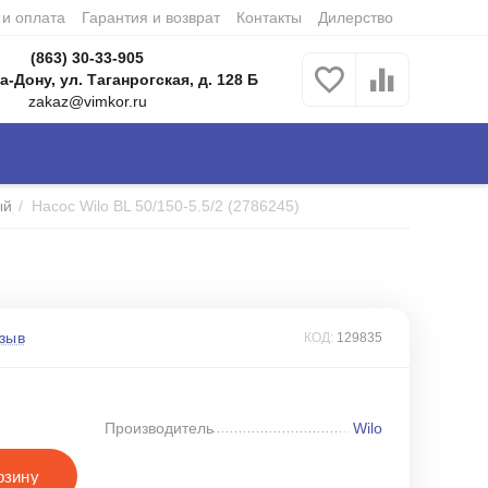
 и оплата
Гарантия и возврат
Контакты
Дилерство
(863) 30-33-905
а-Дону, ул. Таганрогская, д. 128 Б
zakaz@vimkor.ru
ый
/
Насос Wilo BL 50/150-5.5/2 (2786245)
зыв
КОД:
129835
Производитель
Wilo
рзину