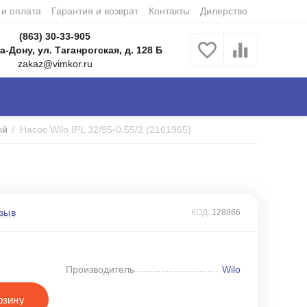
 и оплата
Гарантия и возврат
Контакты
Дилерство
(863) 30-33-905
а-Дону, ул. Таганрогская, д. 128 Б
zakaz@vimkor.ru
ый
/
Насос Wilo IPL 32/95-0.55/2 (2161965)
зыв
КОД:
128866
Производитель
Wilo
рзину