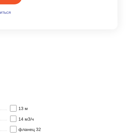
иться
13 м
14 м3/ч
фланец 32