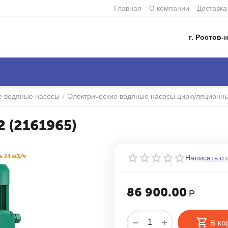
Главная
О компании
Доставка
г. Ростов-н
е водяные насосы
/
Электрические водяные насосы циркуляционн
2 (2161965)
Написать от
86 900.00
Р
+
−
В ко