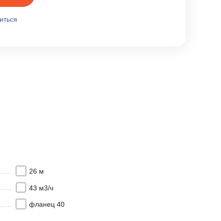
иться
26 м
43 м3/ч
фланец 40