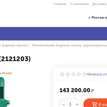
Главная
О компании
Доставка
г. Ростов-н
е водяные насосы
/
Электрические водяные насосы циркуляционн
(2121203)
Написать от
143 200.00
Р
+
−
В ко