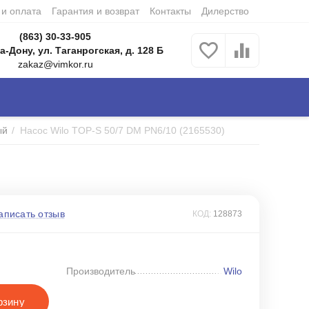
 и оплата
Гарантия и возврат
Контакты
Дилерство
(863) 30-33-905
а-Дону, ул. Таганрогская, д. 128 Б
zakaz@vimkor.ru
ый
/
Насос Wilo TOP-S 50/7 DM PN6/10 (2165530)
аписать отзыв
КОД:
128873
Производитель
Wilo
рзину