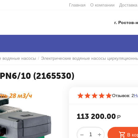
Главная
О компании
Доставка
г. Ростов-н
е водяные насосы
/
Электрические водяные насосы циркуляционн
 PN6/10 (2165530)
Отзывов: 2
Н
113 200.00
Р
+
−
В ко