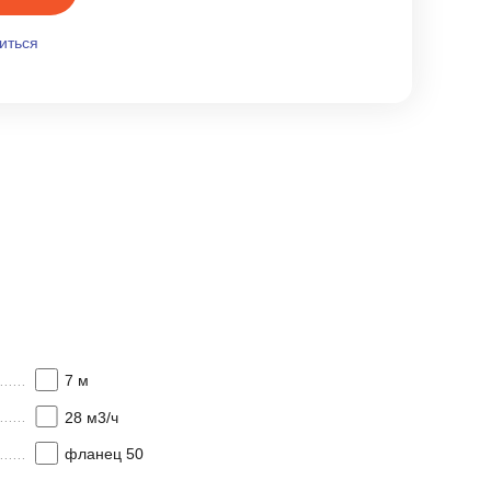
иться
7 м
28 м3/ч
фланец 50