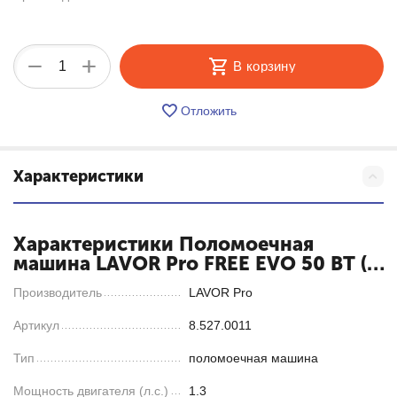
+
−
В корзину
Отложить
Характеристики
Характеристики Поломоечная
машина LAVOR Pro FREE EVO 50 BT (с
З/У и АКБ GEL SIAP емкостью 85 Ah)
Производитель
LAVOR Pro
Артикул
8.527.0011
Тип
поломоечная машина
Мощность двигателя (л.с.)
1.3