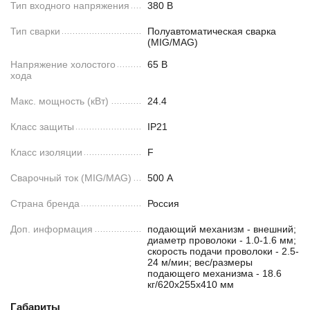
Тип входного напряжения
380 В
Тип сварки
Полуавтоматическая сварка
(MIG/MAG)
Напряжение холостого
65 В
хода
Макс. мощность (кВт)
24.4
Класс защиты
IP21
Класс изоляции
F
Сварочный ток (MIG/MAG)
500 А
Страна бренда
Россия
Доп. информация
подающий механизм - внешний;
диаметр проволоки - 1.0-1.6 мм;
скорость подачи проволоки - 2.5-
24 м/мин; вес/размеры
подающего механизма - 18.6
кг/620х255х410 мм
Габариты