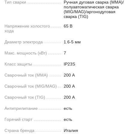
Тип сварки
Ручная дуговая сварка (MMA)/
полуавтоматическая сварка
(MIG/MAG)/аргонодуговая
сварка (TIG)
Напряжение холостого
65 В
хода
Диаметр электрода
1.6-5 мм
Макс. мощность (кВт)
7
Класс защиты
IP23S
Сварочный ток (MMA)
200 А
Сварочный ток (MIG/MAG)
200 А
Сварочный ток (TIG)
200 А
Антиприлипание
есть
Горячий старт
есть
Страна бренда
Италия