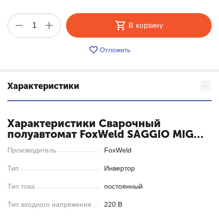
+
−
В корзину
Отложить
Характеристики
Характеристики Сварочный
полуавтомат FoxWeld SAGGIO MIG
200-S DP LCD PFC
Производитель
FoxWeld
Тип
Инвертор
Тип тока
постоянный
Тип входного напряжения
220 В