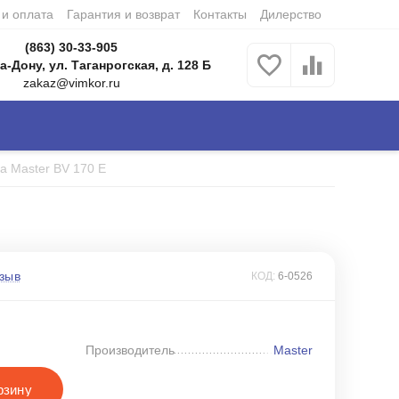
 и оплата
Гарантия и возврат
Контакты
Дилерство
(863) 30-33-905
а-Дону, ул. Таганрогская, д. 128 Б
zakaz@vimkor.ru
а Master BV 170 E
зыв
КОД:
6-0526
Производитель
Master
рзину