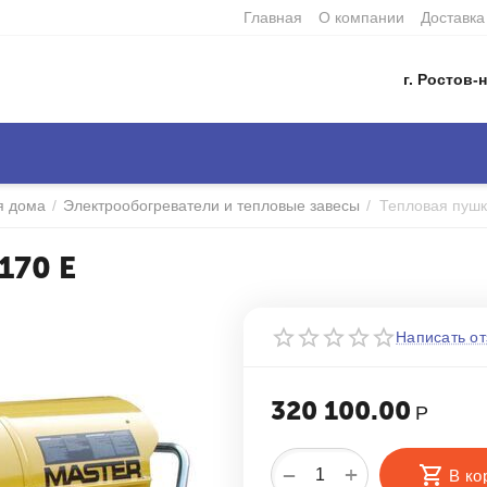
Главная
О компании
Доставка
г. Ростов-н
я дома
/
Электрообогреватели и тепловые завесы
/
Тепловая пушк
170 E
Написать от
320 100.00
Р
+
−
В ко