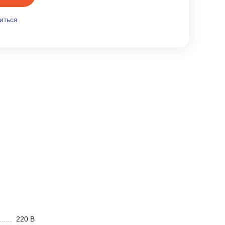
иться
220 В