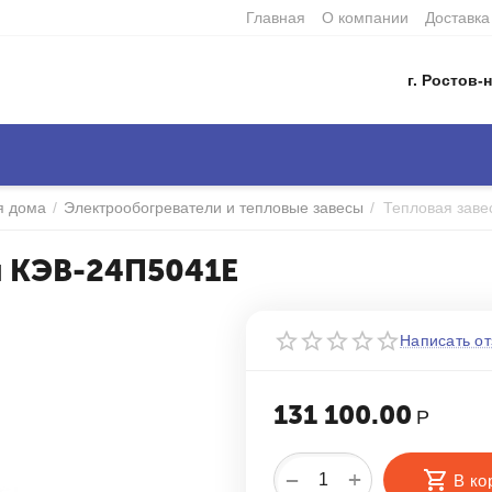
Главная
О компании
Доставка
г. Ростов-н
я дома
/
Электрообогреватели и тепловые завесы
/
Тепловая зав
ш КЭВ-24П5041Е
Написать от
131 100.00
Р
+
−
В ко